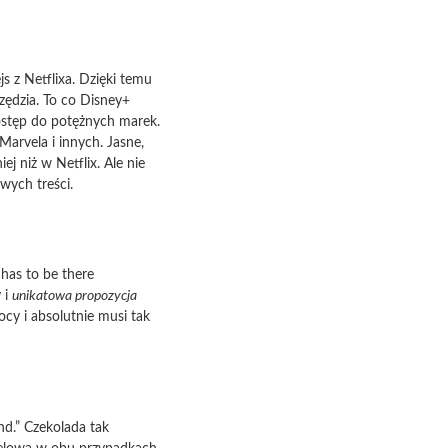
s z Netflixa. Dzięki temu
zędzia. To co Disney+
ostęp do potężnych marek.
arvela i innych. Jasne,
j niż w Netflix. Ale nie
wych treści.
 has to be there
y i
unikatowa propozycja
cy i absolutnie musi tak
d.” Czekolada tak