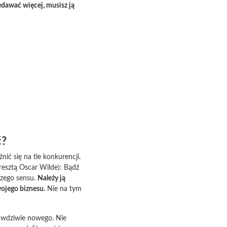
zedawać więcej, musisz ją
ć?
ić się na tle konkurencji.
esztą Oscar Wilde): Bądź
kszego sensu.
Należy ją
wojego biznesu.
Nie na tym
rawdziwie nowego. Nie