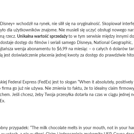
sney+ wchodził na rynek, nie silił się na oryginalność. Skopiował interfej
yło dla użytkowników znajome. Nie musieli się uczyć obsługi nowego nar
nną rzecz.
Unikalna wartość sprzedaży
to w tym serwisie między innymi d
staje dostęp do filmów i seriali samego Disneya, National Geographic, M
jtańsza wersja abonamentu to $6,99 na miesiąc – o całych 6 dolarów tanie
cią jest doświadczenie płacenia jednej kwoty za dostęp do prawdziwie hito
iej Federal Express (FedEx) jest to slogan “When it absolutely, positively
bo firma go już nie używa. Nie zmienia to faktu, że to idealny claim firmow
em. Jeśli chcesz, żeby Twoja przesyłka dotarła na czas w ciągu jednej no
Ex.
ny przypadek: “The milk chocolate melts in your mouth, not in your han