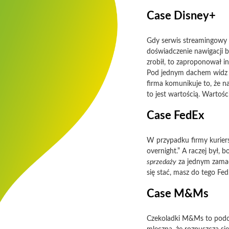
Case Disney+
Gdy serwis streamingowy Di
doświadczenie nawigacji b
zrobił, to zaproponował i
Pod jednym dachem widz do
firma komunikuje to, że na
to jest wartością. Wartoś
Case FedEx
W przypadku firmy kuriersk
overnight.” A raczej był, 
sprzedaży
za jednym zamach
się stać, masz do tego Fed
Case M&Ms
Czekoladki M&Ms to podob