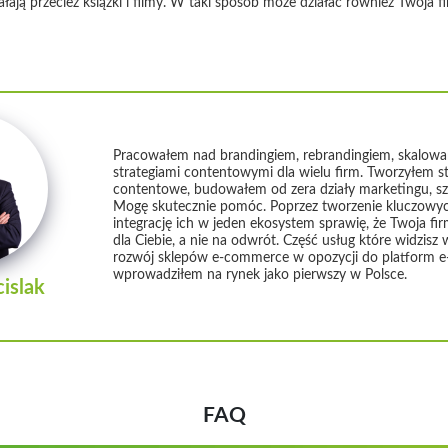
łają przecież książki i filmy. W taki sposób może działać również Twoja f
Pracowałem nad brandingiem, rebrandingiem, skalowa
strategiami contentowymi dla wielu firm. Tworzyłem s
contentowe, budowałem od zera działy marketingu, sz
Mogę skutecznie pomóc. Poprzez tworzenie kluczowy
integrację ich w jeden ekosystem sprawię, że Twoja fi
dla Ciebie, a nie na odwrót. Część usług które widzisz 
rozwój sklepów e-commerce w opozycji do platform 
wprowadziłem na rynek jako pierwszy w Polsce.
islak
FAQ