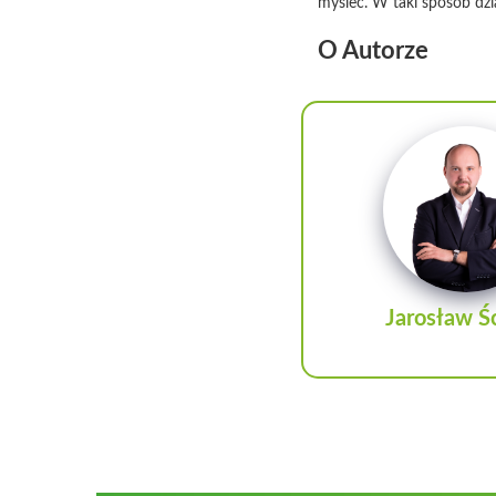
myśleć. W taki sposób dzia
O Autorze
Jarosław Śc