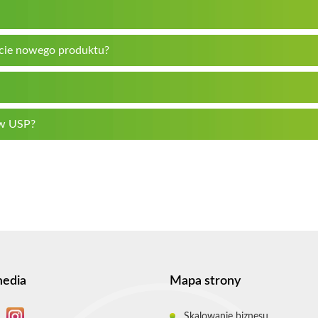
cie nowego produktu?
 w USP?
media
Mapa strony
Skalowanie biznesu