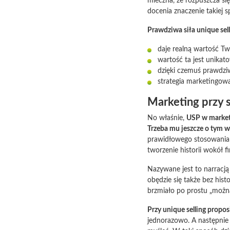
mleczna, że rozpuszcza si
docenia znaczenie takiej s
Prawdziwa siła unique sell
daje realną wartość T
wartość ta jest unikat
dzięki czemuś prawdz
strategia marketingowa
Marketing przy
No właśnie,
USP w marke
Trzeba mu jeszcze o tym 
prawidłowego stosowania 
tworzenie historii wokół fi
Nazywane jest to narracją
obędzie się także bez his
brzmiało po prostu „możn
Przy unique selling propos
jednorazowo. A następnie 