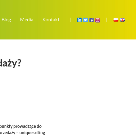
Blog
Media
Kontakt
daży?
e punkty prowadzące do
przedaży –
unique selling