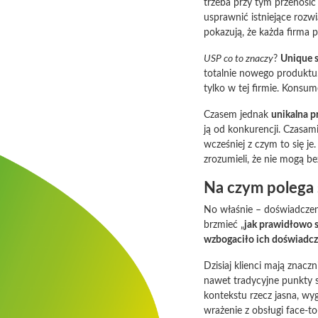
trzeba przy tym przenosić
usprawnić istniejące rozwi
pokazują, że każda firma 
USP co to znaczy
?
Unique s
totalnie nowego produktu.
tylko w tej firmie. Konsum
Czasem jednak
unikalna p
ją od konkurencji. Czasami
wcześniej z czym to się je
zrozumieli, że nie mogą be
Na czym polega s
No właśnie – doświadczeni
brzmieć „
jak prawidłowo s
wzbogaciło ich doświadcz
Dzisiaj klienci mają znacz
nawet tradycyjne punkty s
kontekstu rzecz jasna, wy
wrażenie z obsługi face-to