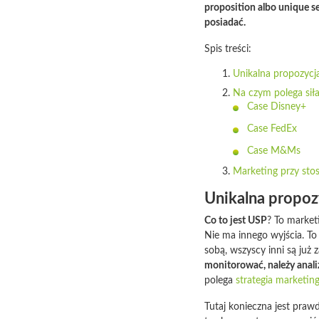
proposition
albo unique se
posiadać.
Spis treści:
Unikalna propozycja
Na czym polega siła
Case Disney+
Case FedEx
Case M&Ms
Marketing przy st
Unikalna propozy
Co to jest USP
? To market
Nie ma innego wyjścia. T
sobą, wszyscy inni są już 
monitorować, należy analiz
polega
strategia marketin
Tutaj konieczna jest praw