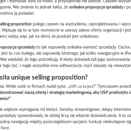
 gór i wymyślać koła na nowo, a przynajmniej nie zawsze. Czasami wysta
ązania. Nie zmienia to jednak faktu, że
unikalna propozycja sprzedaży
i p
powinna ją posiadać.
elling proposition
polega czasem na wymyśleniu, zaprojektowaniu i wpr
 Wpisuje się to w tym momencie w szerszy zakres oferty organizacji i j
enci widzą więc jak na dłoni, że produkt jest unikatowy.
ropozycja sprzedaży
to tak naprawdę unikalna wartość sprzedaży. Cecha 
 jest to coś małego, ale naprawdę istotnego, jak kółko nawigacyjne w iPodz
. Nie wiedzieli, że tego potrzebują. A kiedy doświadczyli jego zastosowan
z tego żyć. I nagle wszystkie inne odtwarzacze .mp3 okazały się niewysta
iła unique selling proposition?
a. Wiele osób w firmach nadal pyta: „
USP
,
co to jest
?” Tymczasem prawd
konstruować naszą ofertę i strategię marketingową, aby USP przełożyło si
enia?
”
nie większe wymagania niż kiedyś. Serwisy streamingowe, sklepy internetow
przedaży spowodowały, że dzisiaj liczą się właśnie doświadczenia. A to o
godną nawigację między poszczególnymi opcjami, funkcje niedostępne nig
-face.