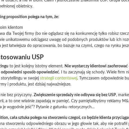
ę w ustach, a nie w dłoni. Claim i jednocześnie znakomite USP. Grupa d
pełnionej obietnicy.
ing proposition polega na tym, że:
woim klientom
owa dla Twojej firmy (bo nie oglądasz się na konkurencję tylko robisz rze
iwie unikatowemu odciągasz uwagę od podobnych produktów lub ich roz
 jest łatwiejsza do opracowania, bo bazuje na czymś, czego na rynku jes
 stosowaniu USP
tingu
to jest kolejny istotny element.
Nie wystarczy klientowi zaoferować
w odpowiedni sposób opowiedzieć
. I tu zaczynają się schody. Wiele firm
storytellingu w swojej
strategii contentowej
. Tymczasem odpowiednie bu
rmy i produktu, jest dzisiaj najważniejsze.
 nie bez przyczyny.
Zwiększenie sprzedaży nie odbywa się bez USP
, marke
torii, a to one właśnie zapadają w pamięć. Czy pamiętalibyśmy reklamy M
a je wygodnie jeść”? Pytanie z gatunku retorycznych…
ition, cała sztuka polega na stworzeniu czegoś, co będzie klienta przyciąga
na stworzeniu odpowiedniego obrazu w jego głowie tak, aby nie potrafił 