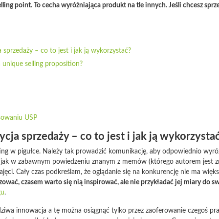
lling point. To cecha wyróżniająca produkt na tle innych. Jeśli chcesz spr
 sprzedaży – co to jest i jak ją wykorzystać?
 unique selling proposition?
osowaniu USP
cja sprzedaży – co to jest i jak ją wykorzysta
ing w pigułce. Należy tak prowadzić komunikację, aby odpowiednio wyróżn
o jak w zabawnym powiedzeniu znanym z memów (którego autorem jest zr
zajęci. Cały czas podkreślam, że oglądanie się na konkurencję nie ma wię
ować, czasem warto się nią inspirować, ale nie przykładać jej miary do s
gu
.
dziwa innowacja a tę można osiągnąć tylko przez zaoferowanie czegoś p