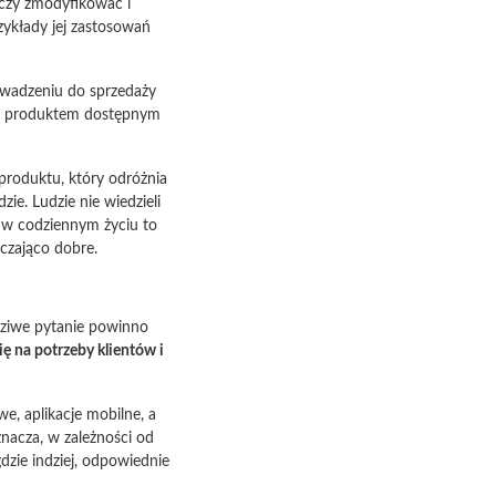
rczy zmodyfikować i
rzykłady jej zastosowań
owadzeniu do sprzedaży
est produktem dostępnym
produktu, który odróżnia
ie. Ludzie nie wiedzieli
ia w codziennym życiu to
rczająco dobre.
ziwe pytanie powinno
ę na potrzeby klientów i
e, aplikacje mobilne, a
znacza, w zależności od
dzie indziej, odpowiednie