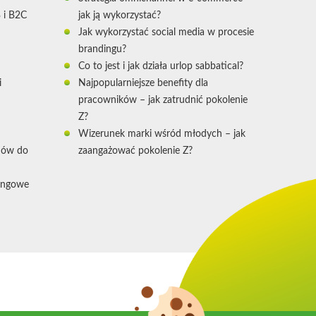
 i B2C
jak ją wykorzystać?
Jak wykorzystać social media w procesie
brandingu?
Co to jest i jak działa urlop sabbatical?
i
Najpopularniejsze benefity dla
pracowników – jak zatrudnić pokolenie
Z?
Wizerunek marki wśród młodych – jak
mów do
zaangażować pokolenie Z?
tingowe