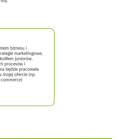
irma.
niem biznesu i
trategie marketingowe,
koliłem juniorów.
ch procesów i
rma będzie pracowała
w mojej ofercie (np.
e-commerce)