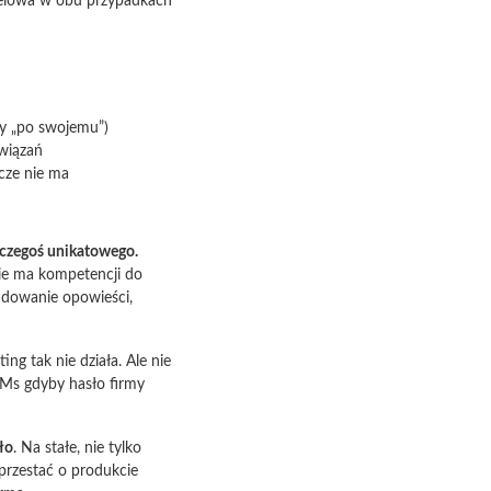
ocelowa w obu przypadkach
czy „po swojemu”)
wiązań
zcze nie ma
 czegoś unikatowego.
 nie ma kompetencji do
dowanie opowieści,
ting tak nie działa. Ale nie
&Ms gdyby hasło firmy
ło
. Na stałe, nie tylko
przestać o produkcie