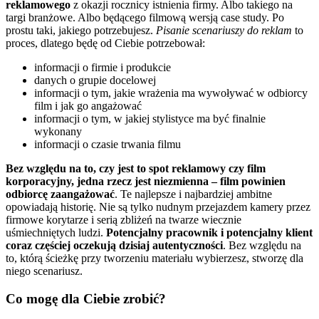
reklamowego
z okazji rocznicy istnienia firmy. Albo takiego na
targi branżowe. Albo będącego filmową wersją case study. Po
prostu taki, jakiego potrzebujesz.
Pisanie scenariuszy do reklam
to
proces, dlatego będę od Ciebie potrzebował:
informacji o firmie i produkcie
danych o grupie docelowej
informacji o tym, jakie wrażenia ma wywoływać w odbiorcy
film i jak go angażować
informacji o tym, w jakiej stylistyce ma być finalnie
wykonany
informacji o czasie trwania filmu
Bez względu na to, czy jest to spot reklamowy czy film
korporacyjny, jedna rzecz jest niezmienna – film powinien
odbiorcę zaangażować
. Te najlepsze i najbardziej ambitne
opowiadają historię. Nie są tylko nudnym przejazdem kamery przez
firmowe korytarze i serią zbliżeń na twarze wiecznie
uśmiechniętych ludzi.
Potencjalny pracownik i potencjalny klient
coraz częściej oczekują dzisiaj autentyczności
. Bez względu na
to, którą ścieżkę przy tworzeniu materiału wybierzesz, stworzę dla
niego scenariusz.
Co mogę dla Ciebie zrobić?