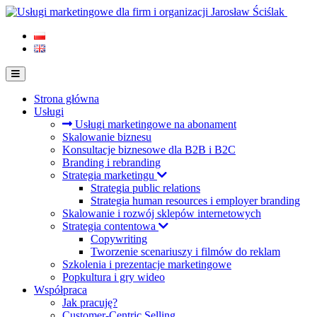
Strona główna
Usługi
Usługi marketingowe na abonament
Skalowanie biznesu
Konsultacje biznesowe dla B2B i B2C
Branding i rebranding
Strategia marketingu
Strategia public relations
Strategia human resources i employer branding
Skalowanie i rozwój sklepów internetowych
Strategia contentowa
Copywriting
Tworzenie scenariuszy i filmów do reklam
Szkolenia i prezentacje marketingowe
Popkultura i gry wideo
Współpraca
Jak pracuję?
Customer-Centric Selling