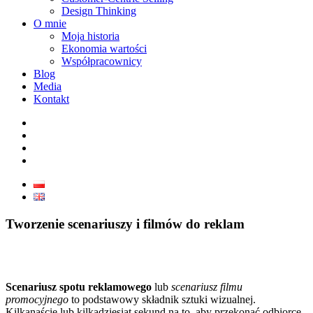
Design Thinking
O mnie
Moja historia
Ekonomia wartości
Współpracownicy
Blog
Media
Kontakt
Tworzenie scenariuszy i filmów do reklam
Scenariusz spotu reklamowego
lub
scenariusz filmu
promocyjnego
to podstawowy składnik sztuki wizualnej.
Kilkanaście lub kilkadziesiąt sekund na to, aby przekonać odbiorcę,