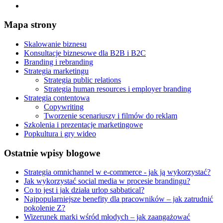
Mapa strony
Skalowanie biznesu
Konsultacje biznesowe dla B2B i B2C
Branding i rebranding
Strategia marketingu
Strategia public relations
Strategia human resources i employer branding
Strategia contentowa
Copywriting
Tworzenie scenariuszy i filmów do reklam
Szkolenia i prezentacje marketingowe
Popkultura i gry wideo
Ostatnie wpisy blogowe
Strategia omnichannel w e-commerce - jak ją wykorzystać?
Jak wykorzystać social media w procesie brandingu?
Co to jest i jak działa urlop sabbatical?
Najpopularniejsze benefity dla pracowników – jak zatrudnić
pokolenie Z?
Wizerunek marki wśród młodych – jak zaangażować